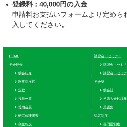
登録料：40,000円の入金
申請料お支払いフォームより定めら
入してください。
HOME
講習会・セミナー
学会紹介
講習会・セミナ
学会紹介
講習会・セミナ
理事長挨拶
学会誌
定款
学会誌
役員一覧
学術大会抄録集
賛助会員
用語集
研究倫理審査
認定制度
利益相反
専門医制度